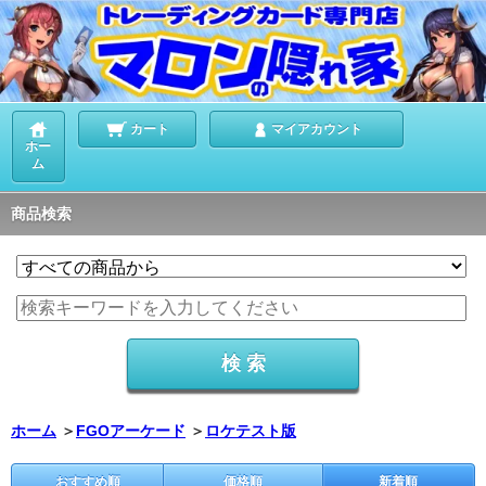
カート
マイアカウント
ホー
ム
商品検索
ホーム
＞
FGOアーケード
＞
ロケテスト版
おすすめ順
価格順
新着順