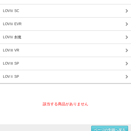
LOVⅣ SC
LOVⅣ EVR
LOVⅣ 創魔
LOVⅢ VR
LOVⅢ SP
LOVⅡ SP
該当する商品がありません
ページの先頭へ戻る