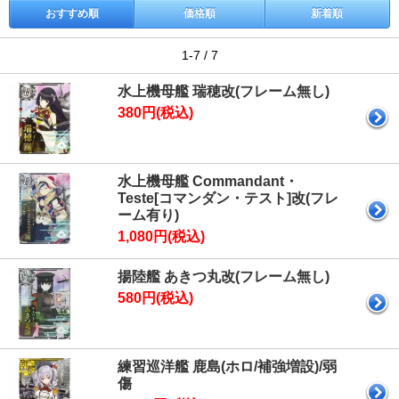
おすすめ順
価格順
新着順
1-7 / 7
水上機母艦 瑞穂改(フレーム無し)
380円(税込)
水上機母艦 Commandant・
Teste[コマンダン・テスト]改(フレ
ーム有り)
1,080円(税込)
揚陸艦 あきつ丸改(フレーム無し)
580円(税込)
練習巡洋艦 鹿島(ホロ/補強増設)/弱
傷