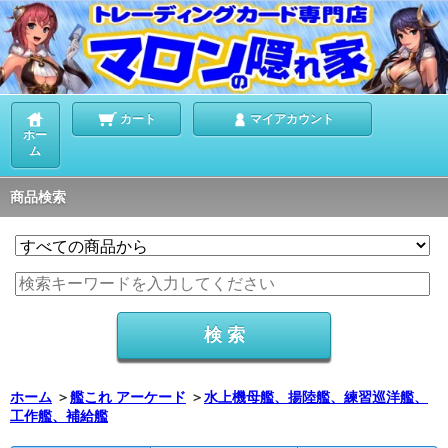
カート
マイアカウント
ホー
ム
商品検索
ホーム
＞
艦これ アーケード
＞
水上機母艦、揚陸艦、練習巡洋艦、
工作艦、補給艦