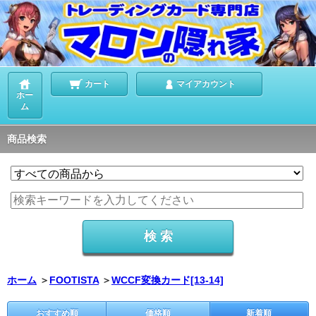
カート
マイアカウント
ホー
ム
商品検索
ホーム
＞
FOOTISTA
＞
WCCF変換カード[13-14]
おすすめ順
価格順
新着順