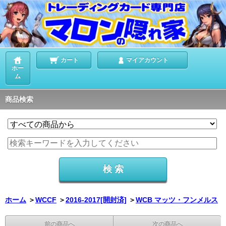
カート
マイアカウント
ホー
ム
商品検索
ホーム
＞
WCCF
＞
2016-2017[開封済]
＞
WCB マッツ・フンメルス
前の商品へ
次の商品へ