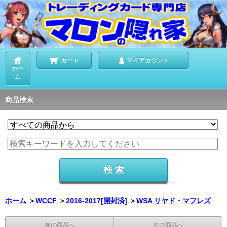
カート
マイアカウント
ホー
ム
商品検索
ホーム
＞
WCCF
＞
2016-2017[開封済]
＞
WSA リヤド・マフレズ
前の商品へ
次の商品へ