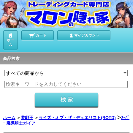
カート
マイアカウント
ホー
ム
商品検索
ホーム
＞
遊戯王
＞
ライズ・オブ・ザ・デュエリスト(ROTD)
＞
ｽｰﾊﾟ
ｰ 魔導騎士ガイア