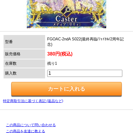
FGOAC-2ndA S022(最終再臨/ﾌｪｲﾀﾙ/2周年記
型番
念)
380円(税込)
販売価格
在庫数
残り1
購入数
特定商取引法に基づく表記 (返品など)
この商品について問い合わせる
この商品を友達に教える