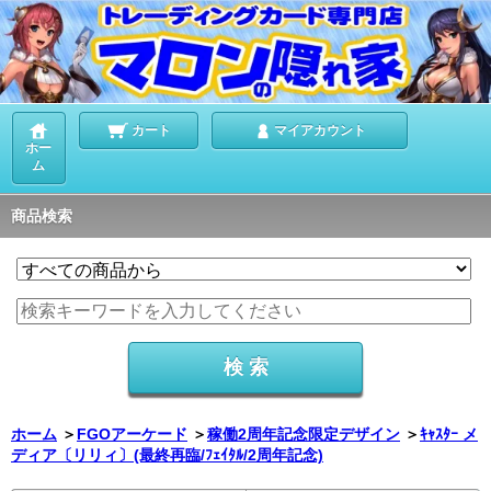
カート
マイアカウント
ホー
ム
商品検索
ホーム
＞
FGOアーケード
＞
稼働2周年記念限定デザイン
＞
ｷｬｽﾀｰ メ
ディア〔リリィ〕(最終再臨/ﾌｪｲﾀﾙ/2周年記念)