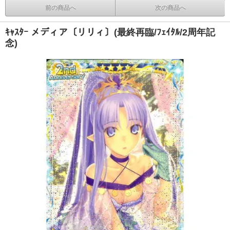
前の商品へ
次の商品へ
ｷｬｽﾀｰ メディア〔リリィ〕(最終再臨/ﾌｪｲﾀﾙ/2周年記
念)