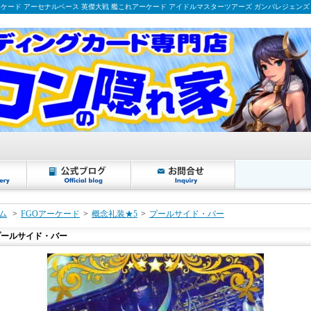
ーケード アーセナルベース 英傑大戦 艦これアーケード アイドルマスターツアーズ ガンバレジェンズ
ム
>
FGOアーケード
>
概念礼装★5
>
プールサイド・バー
プールサイド・バー