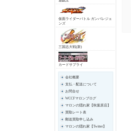
遊戯王
仮面ライダーバトル ガンバレジェ
ンズ
三国志大戦(新)
カードサプライ
会社概要
支払・配送について
お問合せ
WCCFマロンブログ
マロンの隠れ家【秋葉原店】
買取レート表
郵送買取申し込み
マロンの隠れ家【Twitter】