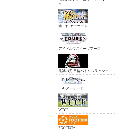
ス
艦これ アーケード
アイドルマスターツアーズ
鬼滅の刃 日輪バトルスラッシュ
FGOアーケード
WCCF
FOOTISTA