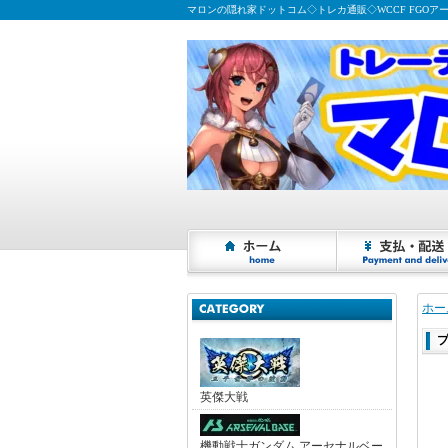
マロンの隠れ家ドットコム◇トレカ通販◇WCCF FGOア
ホー
英傑大戦
機動戦士ガンダム アーセナルベー