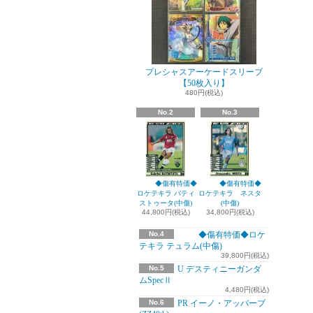
プレシャスアーケードスリーブ
【50枚入り】
480円(税込)
No.2
No.3
◆傷有特価◆
◆傷有特価◆
ロケテキラ バティ
ロケテキラ ネスタ
ストゥータ(中傷)
(中傷)
44,800円(税込)
34,800円(税込)
No.4
◆傷有特価◆ロケ
テキラ テュラム(中傷)
39,800円(税込)
No.5
U デスティニーガンダ
ムSpecⅡ
4,480円(税込)
No.6
PR イーノ・アッバーブ