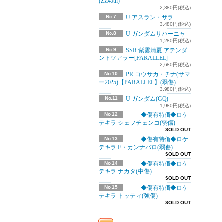
(ZZ40th)
2,380円(税込)
No.7
U アスラン・ザラ
3,480円(税込)
No.8
U ガンダムサバーニャ
1,280円(税込)
No.9
SSR 紫雲清夏 アテンダ
ントツアラー[PARALLEL]
2,680円(税込)
No.10
PR コウサカ・チナ(サマ
ー2025)【PARALLEL】(弱傷)
3,980円(税込)
No.11
U ガンダム(GQ)
1,980円(税込)
No.12
◆傷有特価◆ロケ
テキラ シェフチェンコ(弱傷)
SOLD OUT
No.13
◆傷有特価◆ロケ
テキラ F・カンナバロ(弱傷)
SOLD OUT
No.14
◆傷有特価◆ロケ
テキラ ナカタ(中傷)
SOLD OUT
No.15
◆傷有特価◆ロケ
テキラ トッティ(強傷)
SOLD OUT