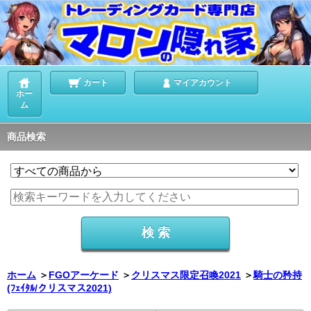
カート
マイアカウント
ホー
ム
商品検索
ホーム
＞
FGOアーケード
＞
クリスマス限定召喚2021
＞
騎士の矜持
(ﾌｪｲﾀﾙ/クリスマス2021)