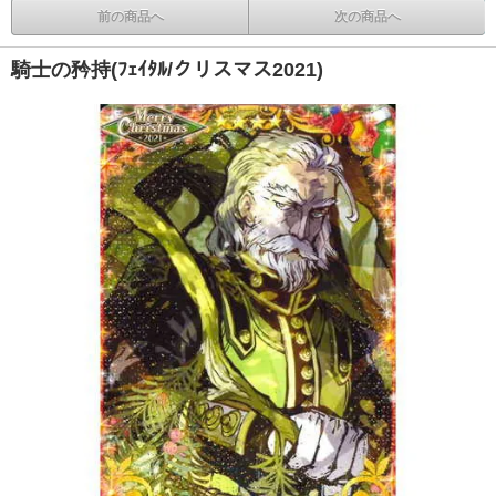
前の商品へ
次の商品へ
騎士の矜持(ﾌｪｲﾀﾙ/クリスマス2021)