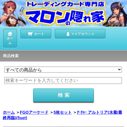
カート
マイアカウント
ホー
ム
商品検索
ホーム
＞
FGOアーケード
＞
5枚セット
＞
ｱｰﾁｬｰ アルトリア(水着/最
終再臨)(5set)