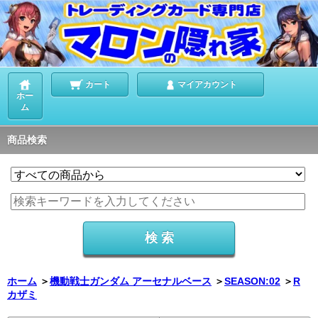
カート
マイアカウント
ホー
ム
商品検索
ホーム
＞
機動戦士ガンダム アーセナルベース
＞
SEASON:02
＞
R
カザミ