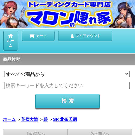
カート
マイアカウント
ホー
ム
商品検索
ホーム
＞
英傑大戦
＞
碧
＞
SR 北条氏綱
前の商品へ
次の商品へ