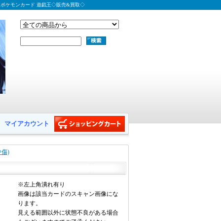
 ポケモンカード 遊戯王◇販売&買取◇
マイアカウント
傷)
※左上角潰れ有り
画像は該当カードのスキャン画像にな
ります。
見える範囲以外に状態不良がある場合