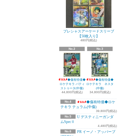
プレシャスアーケードスリーブ
【50枚入り】
480円(税込)
No.2
No.3
◆傷有特価◆
◆傷有特価◆
ロケテキラ バティ
ロケテキラ ネスタ
ストゥータ(中傷)
(中傷)
44,800円(税込)
34,800円(税込)
No.4
◆傷有特価◆ロケ
テキラ テュラム(中傷)
39,800円(税込)
No.5
U デスティニーガンダ
ムSpecⅡ
4,480円(税込)
No.6
PR イーノ・アッバーブ