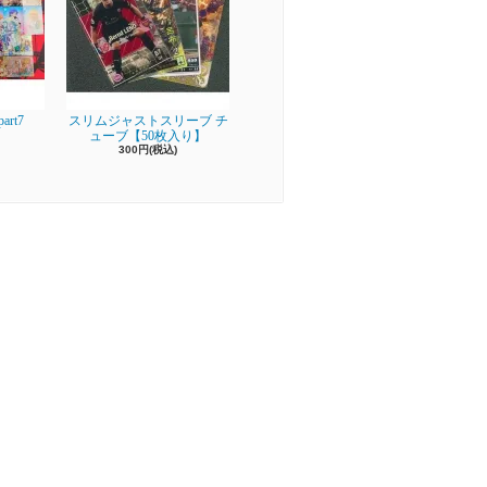
rt7
スリムジャストスリーブ チ
ューブ【50枚入り】
300円(税込)