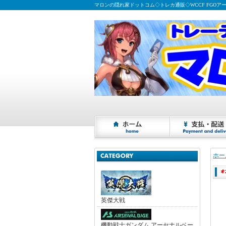
マロンの隠れ家ドットコム◇トレカ通販◇WCCF FGOア
ホー
英傑大戦
機動戦士ガンダム アーセナルベー