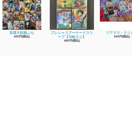
英傑大戦籤ぷち
プレシャスアーケードスリ
ツアマス・クジ pa
400円(税込)
ーブ【50枚入り】
600円(税込)
480円(税込)