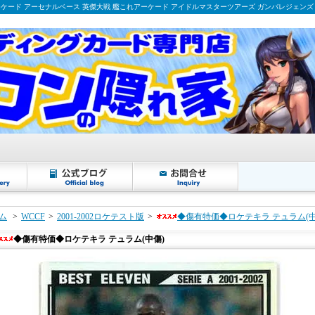
ーケード アーセナルベース 英傑大戦 艦これアーケード アイドルマスターツアーズ ガンバレジェンズ
ム
>
WCCF
>
2001-2002ロケテスト版
>
◆傷有特価◆ロケテキラ テュラム(中
◆傷有特価◆ロケテキラ テュラム(中傷)