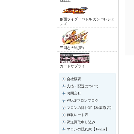
遊戯王
仮面ライダーバトル ガンバレジェ
ンズ
三国志大戦(新)
カードサプライ
会社概要
支払・配送について
お問合せ
WCCFマロンブログ
マロンの隠れ家【秋葉原店】
買取レート表
郵送買取申し込み
マロンの隠れ家【Twitter】