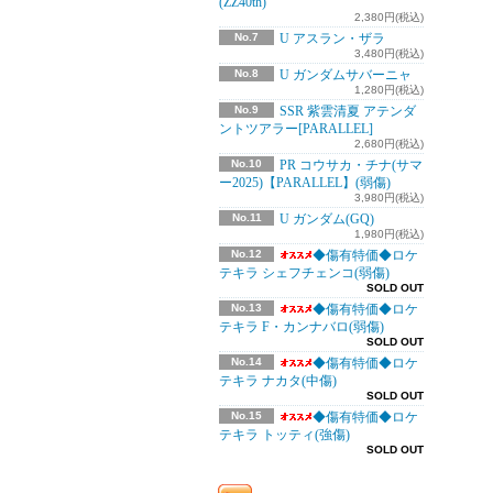
(ZZ40th)
2,380円(税込)
No.7
U アスラン・ザラ
3,480円(税込)
No.8
U ガンダムサバーニャ
1,280円(税込)
No.9
SSR 紫雲清夏 アテンダ
ントツアラー[PARALLEL]
2,680円(税込)
No.10
PR コウサカ・チナ(サマ
ー2025)【PARALLEL】(弱傷)
3,980円(税込)
No.11
U ガンダム(GQ)
1,980円(税込)
No.12
◆傷有特価◆ロケ
テキラ シェフチェンコ(弱傷)
SOLD OUT
No.13
◆傷有特価◆ロケ
テキラ F・カンナバロ(弱傷)
SOLD OUT
No.14
◆傷有特価◆ロケ
テキラ ナカタ(中傷)
SOLD OUT
No.15
◆傷有特価◆ロケ
テキラ トッティ(強傷)
SOLD OUT