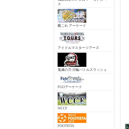
ス
艦これ アーケード
アイドルマスターツアーズ
鬼滅の刃 日輪バトルスラッシュ
FGOアーケード
WCCF
FOOTISTA