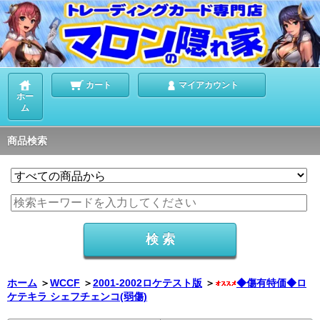
カート
マイアカウント
ホー
ム
商品検索
ホーム
＞
WCCF
＞
2001-2002ロケテスト版
＞
◆傷有特価◆ロ
ケテキラ シェフチェンコ(弱傷)