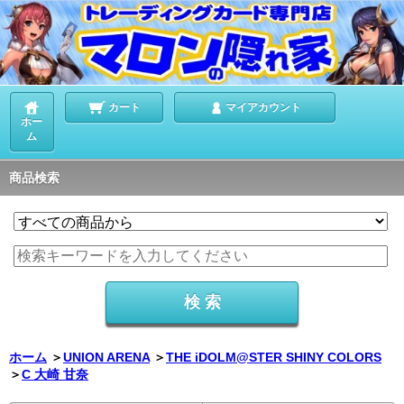
カート
マイアカウント
ホー
ム
商品検索
ホーム
＞
UNION ARENA
＞
THE iDOLM@STER SHINY COLORS
＞
C 大崎 甘奈