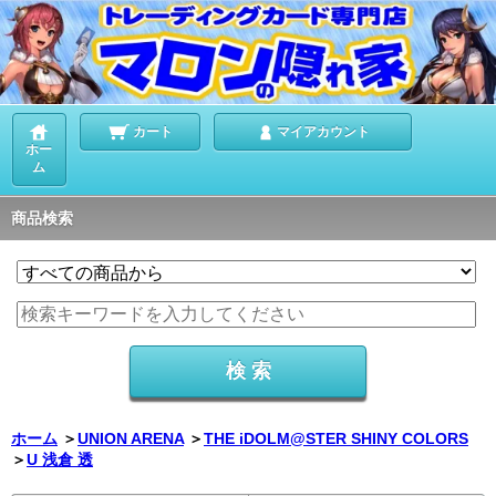
カート
マイアカウント
ホー
ム
商品検索
ホーム
＞
UNION ARENA
＞
THE iDOLM@STER SHINY COLORS
＞
U 浅倉 透