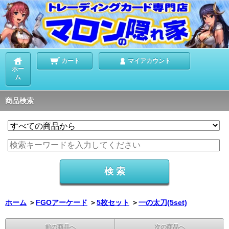
カート
マイアカウント
ホー
ム
商品検索
ホーム
＞
FGOアーケード
＞
5枚セット
＞
一の太刀(5set)
前の商品へ
次の商品へ