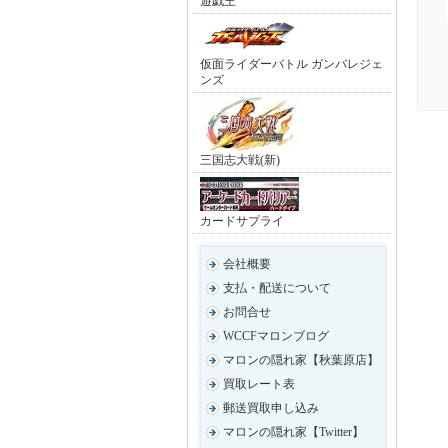
遊戯王
仮面ライダーバトル ガンバレジェ
ンズ
三国志大戦(新)
カードサプライ
会社概要
支払・配送について
お問合せ
WCCFマロンブログ
マロンの隠れ家【秋葉原店】
買取レート表
郵送買取申し込み
マロンの隠れ家【Twitter】