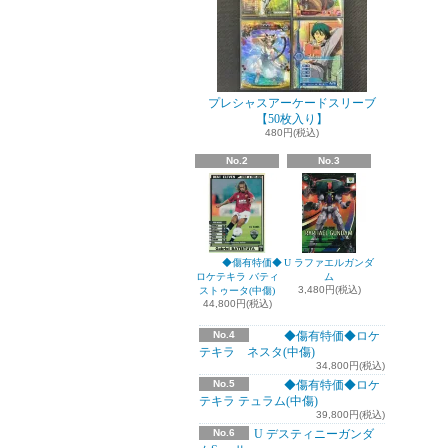
プレシャスアーケードスリーブ
【50枚入り】
480円(税込)
No.2
No.3
◆傷有特価◆
U ラファエルガンダ
ロケテキラ バティ
ム
3,480円(税込)
ストゥータ(中傷)
44,800円(税込)
No.4
◆傷有特価◆ロケ
テキラ ネスタ(中傷)
34,800円(税込)
No.5
◆傷有特価◆ロケ
テキラ テュラム(中傷)
39,800円(税込)
No.6
U デスティニーガンダ