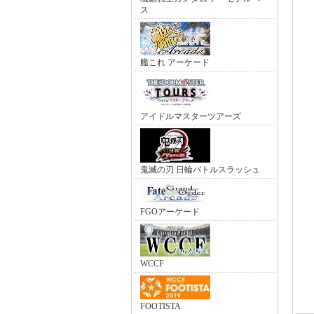
ス
艦これ アーケード
アイドルマスターツアーズ
鬼滅の刃 日輪バトルスラッシュ
FGOアーケード
WCCF
FOOTISTA