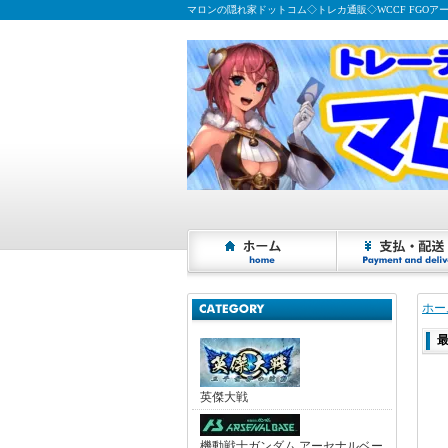
マロンの隠れ家ドットコム◇トレカ通販◇WCCF FGOア
ホー
最
英傑大戦
機動戦士ガンダム アーセナルベー