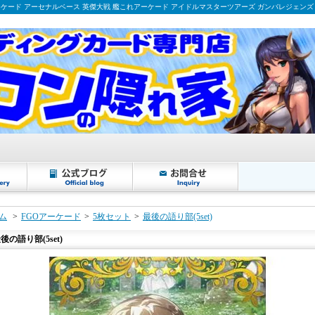
ーケード アーセナルベース 英傑大戦 艦これアーケード アイドルマスターツアーズ ガンバレジェンズ
ム
>
FGOアーケード
>
5枚セット
>
最後の語り部(5set)
後の語り部(5set)