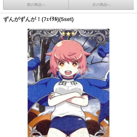
前の商品へ
次の商品へ
ずんがずんが！(ﾌｪｲﾀﾙ)(5set)