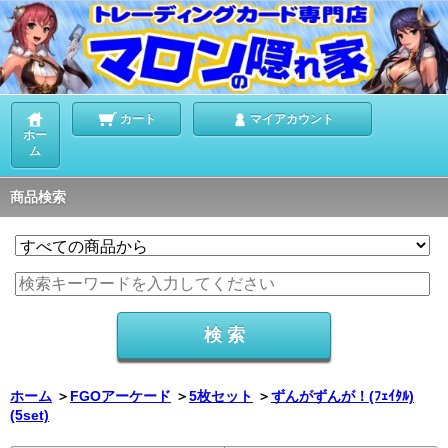
カート
マイアカウント
ホー
ム
商品検索
ホーム
＞
FGOアーケード
＞
5枚セット
＞
ずんがずんが！(ﾌｪｲﾀﾙ)
(5set)