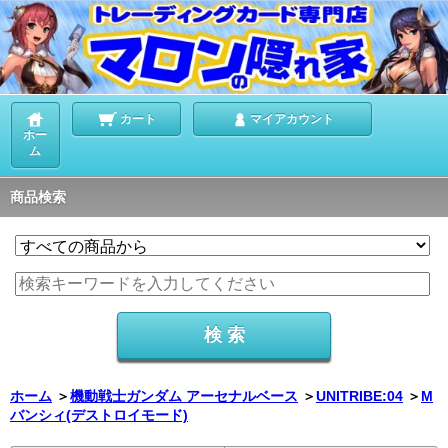
カート
マイアカウント
ホー
ム
商品検索
ホーム
＞
機動戦士ガンダム アーセナルベース
＞
UNITRIBE:04
＞
M
バンシィ(デストロイモード)