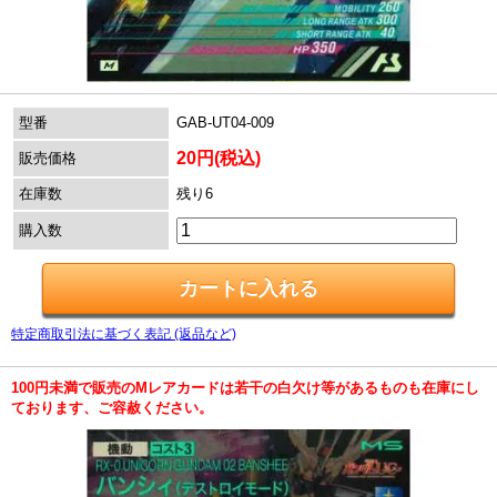
型番
GAB-UT04-009
20円(税込)
販売価格
在庫数
残り6
購入数
特定商取引法に基づく表記 (返品など)
100円未満で販売のMレアカードは若干の白欠け等があるものも在庫にし
ております、ご容赦ください。