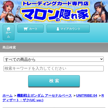
カート
マイアカウント
ホー
ム
商品検索
ホーム
＞
機動戦士ガンダム アーセナルベース
＞
UNITRIBE:04
＞
R
ディザート・ザク(UC ver.)