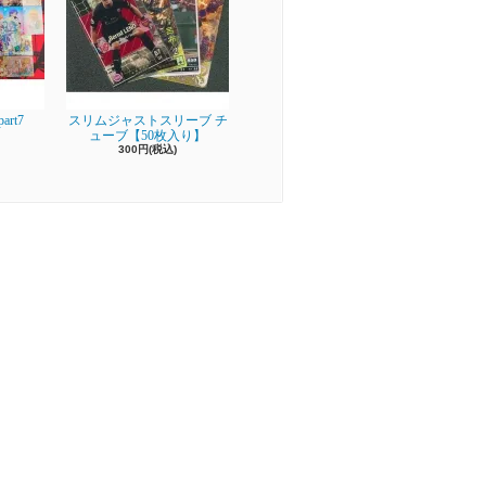
rt7
スリムジャストスリーブ チ
ューブ【50枚入り】
300円(税込)