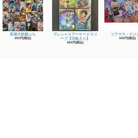
英傑大戦籤ぷち
プレシャスアーケードスリ
ツアマス・クジ pa
400円(税込)
ーブ【50枚入り】
600円(税込)
480円(税込)