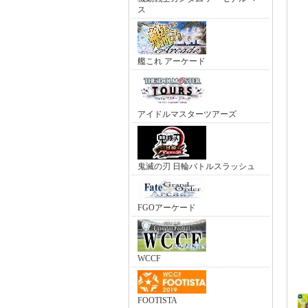
ス
艦これ アーケード
アイドルマスターツアーズ
鬼滅の刃 日輪バトルスラッシュ
FGOアーケード
WCCF
FOOTISTA