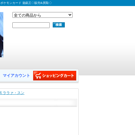
 ポケモンカード 遊戯王◇販売&買取◇
マイアカウント
PR ララァ・スン