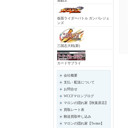
遊戯王
仮面ライダーバトル ガンバレジェ
ンズ
三国志大戦(新)
カードサプライ
会社概要
支払・配送について
お問合せ
WCCFマロンブログ
マロンの隠れ家【秋葉原店】
買取レート表
郵送買取申し込み
マロンの隠れ家【Twitter】