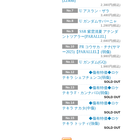
(ZZ40th)
2,380円(税込)
No.7
U アスラン・ザラ
3,480円(税込)
No.8
U ガンダムサバーニャ
1,280円(税込)
No.9
SSR 紫雲清夏 アテンダ
ントツアラー[PARALLEL]
2,680円(税込)
No.10
PR コウサカ・チナ(サマ
ー2025)【PARALLEL】(弱傷)
3,980円(税込)
No.11
U ガンダム(GQ)
1,980円(税込)
No.12
◆傷有特価◆ロケ
テキラ シェフチェンコ(弱傷)
SOLD OUT
No.13
◆傷有特価◆ロケ
テキラ F・カンナバロ(弱傷)
SOLD OUT
No.14
◆傷有特価◆ロケ
テキラ ナカタ(中傷)
SOLD OUT
No.15
◆傷有特価◆ロケ
テキラ トッティ(強傷)
SOLD OUT