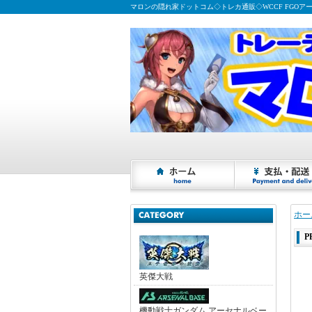
マロンの隠れ家ドットコム◇トレカ通販◇WCCF FGOア
ホー
P
英傑大戦
機動戦士ガンダム アーセナルベー