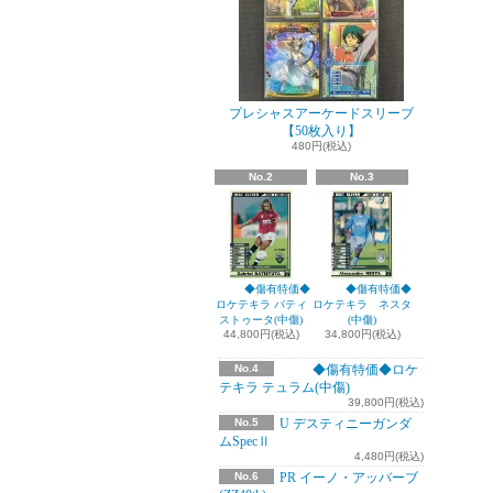
プレシャスアーケードスリーブ
【50枚入り】
480円(税込)
No.2
No.3
◆傷有特価◆
◆傷有特価◆
ロケテキラ バティ
ロケテキラ ネスタ
ストゥータ(中傷)
(中傷)
44,800円(税込)
34,800円(税込)
No.4
◆傷有特価◆ロケ
テキラ テュラム(中傷)
39,800円(税込)
No.5
U デスティニーガンダ
ムSpecⅡ
4,480円(税込)
No.6
PR イーノ・アッバーブ