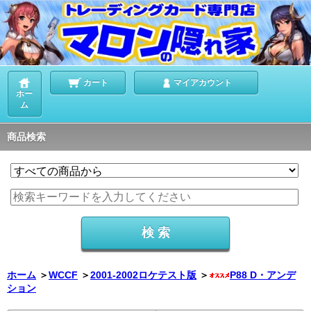
カート
マイアカウント
ホー
ム
商品検索
ホーム
＞
WCCF
＞
2001-2002ロケテスト版
＞
P88 D・アンデ
ション