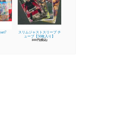
rt7
スリムジャストスリーブ チ
ューブ【50枚入り】
300円(税込)