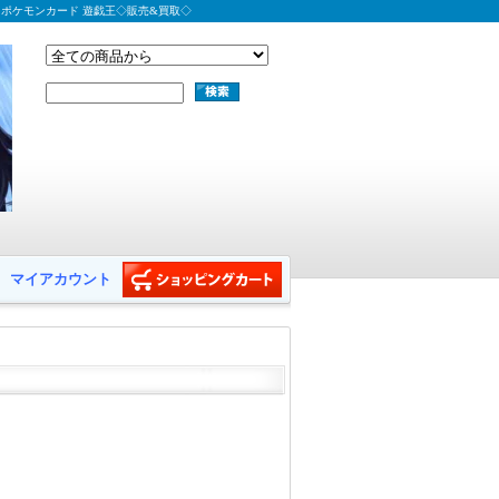
 ポケモンカード 遊戯王◇販売&買取◇
マイアカウント