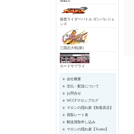
遊戯王
仮面ライダーバトル ガンバレジェ
ンズ
三国志大戦(新)
カードサプライ
会社概要
支払・配送について
お問合せ
WCCFマロンブログ
マロンの隠れ家【秋葉原店】
買取レート表
郵送買取申し込み
マロンの隠れ家【Twitter】