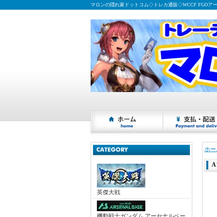
マロンの隠れ家ドットコム◇トレカ通販◇WCCF FGOア
ホー
A
英傑大戦
機動戦士ガンダム アーセナルベー