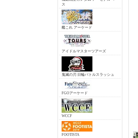
ス
艦これ アーケード
アイドルマスターツアーズ
鬼滅の刃 日輪バトルスラッシュ
FGOアーケード
WCCF
FOOTISTA