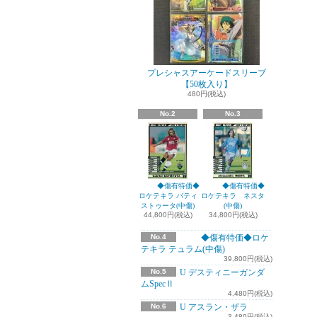
プレシャスアーケードスリーブ
【50枚入り】
480円(税込)
No.2
No.3
◆傷有特価◆
◆傷有特価◆
ロケテキラ バティ
ロケテキラ ネスタ
ストゥータ(中傷)
(中傷)
44,800円(税込)
34,800円(税込)
No.4
◆傷有特価◆ロケ
テキラ テュラム(中傷)
39,800円(税込)
No.5
U デスティニーガンダ
ムSpecⅡ
4,480円(税込)
No.6
U アスラン・ザラ
3,480円(税込)