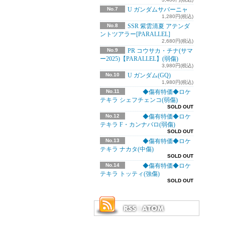
No.7
U ガンダムサバーニャ
1,280円(税込)
No.8
SSR 紫雲清夏 アテンダ
ントツアラー[PARALLEL]
2,680円(税込)
No.9
PR コウサカ・チナ(サマ
ー2025)【PARALLEL】(弱傷)
3,980円(税込)
No.10
U ガンダム(GQ)
1,980円(税込)
No.11
◆傷有特価◆ロケ
テキラ シェフチェンコ(弱傷)
SOLD OUT
No.12
◆傷有特価◆ロケ
テキラ F・カンナバロ(弱傷)
SOLD OUT
No.13
◆傷有特価◆ロケ
テキラ ナカタ(中傷)
SOLD OUT
No.14
◆傷有特価◆ロケ
テキラ トッティ(強傷)
SOLD OUT