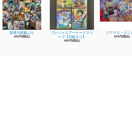
英傑大戦籤ぷち
プレシャスアーケードスリ
ツアマス・クジ pa
400円(税込)
ーブ【50枚入り】
600円(税込)
480円(税込)