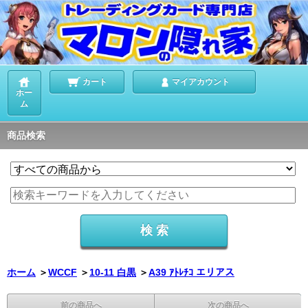
カート
マイアカウント
ホー
ム
商品検索
ホーム
＞
WCCF
＞
10-11 白黒
＞
A39 ｱﾄﾚﾁｺ エリアス
前の商品へ
次の商品へ