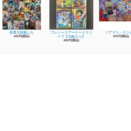
英傑大戦籤ぷち
プレシャスアーケードスリ
ツアマス・クジ pa
400円(税込)
ーブ【50枚入り】
600円(税込)
480円(税込)