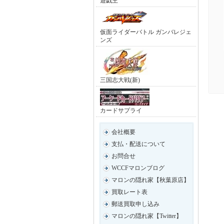
遊戯王
仮面ライダーバトル ガンバレジェ
ンズ
三国志大戦(新)
カードサプライ
会社概要
支払・配送について
お問合せ
WCCFマロンブログ
マロンの隠れ家【秋葉原店】
買取レート表
郵送買取申し込み
マロンの隠れ家【Twitter】