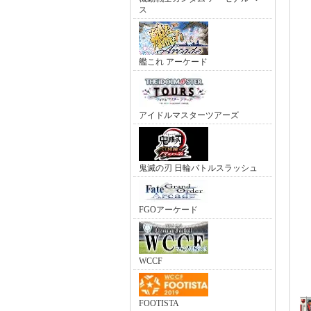
ス
艦これ アーケード
アイドルマスターツアーズ
鬼滅の刃 日輪バトルスラッシュ
FGOアーケード
WCCF
FOOTISTA