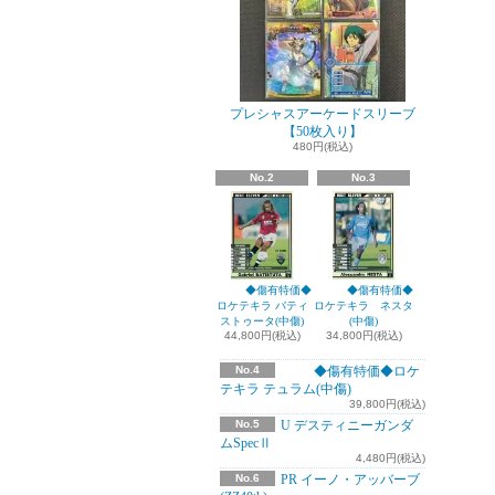
プレシャスアーケードスリーブ
【50枚入り】
480円(税込)
No.2
No.3
◆傷有特価◆
◆傷有特価◆
ロケテキラ バティ
ロケテキラ ネスタ
ストゥータ(中傷)
(中傷)
44,800円(税込)
34,800円(税込)
No.4
◆傷有特価◆ロケ
テキラ テュラム(中傷)
39,800円(税込)
No.5
U デスティニーガンダ
ムSpecⅡ
4,480円(税込)
No.6
PR イーノ・アッバーブ