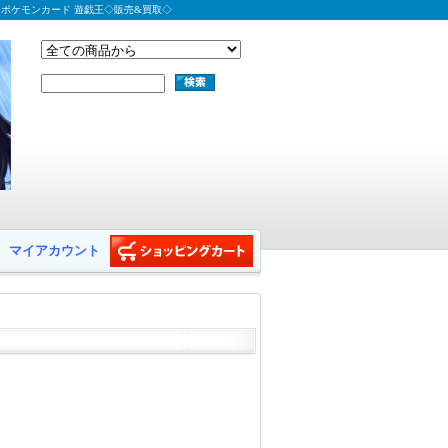
 ポケモンカード 遊戯王◇販売&買取◇
マイアカウント