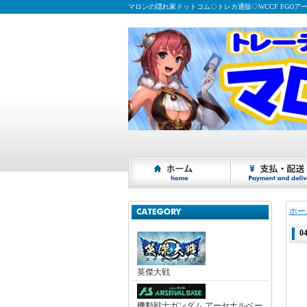
マロンの隠れ家ドットコム◇トレカ通販◇WCCF FGOア
ホー
0
英傑大戦
機動戦士ガンダム アーセナルベー