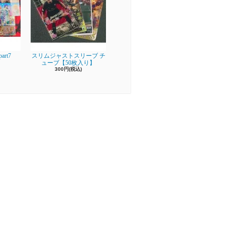
rt7
スリムジャストスリーブ チ
ューブ【50枚入り】
300円(税込)