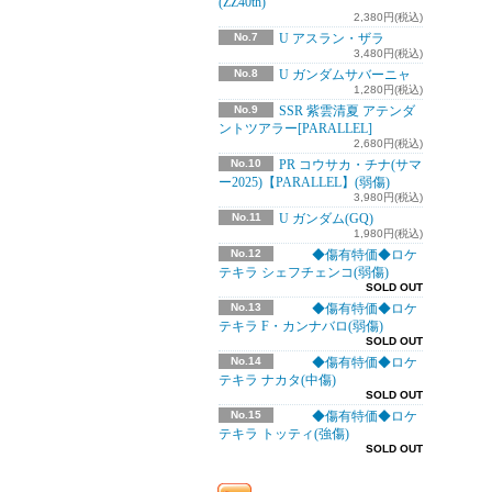
(ZZ40th)
2,380円(税込)
No.7
U アスラン・ザラ
3,480円(税込)
No.8
U ガンダムサバーニャ
1,280円(税込)
No.9
SSR 紫雲清夏 アテンダ
ントツアラー[PARALLEL]
2,680円(税込)
No.10
PR コウサカ・チナ(サマ
ー2025)【PARALLEL】(弱傷)
3,980円(税込)
No.11
U ガンダム(GQ)
1,980円(税込)
No.12
◆傷有特価◆ロケ
テキラ シェフチェンコ(弱傷)
SOLD OUT
No.13
◆傷有特価◆ロケ
テキラ F・カンナバロ(弱傷)
SOLD OUT
No.14
◆傷有特価◆ロケ
テキラ ナカタ(中傷)
SOLD OUT
No.15
◆傷有特価◆ロケ
テキラ トッティ(強傷)
SOLD OUT