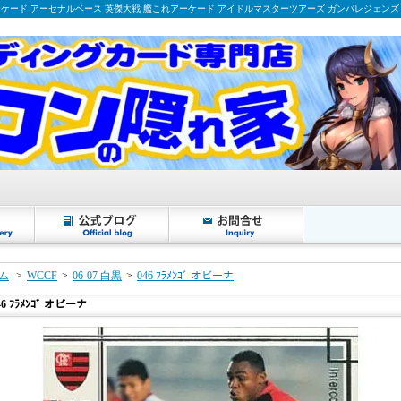
ーケード アーセナルベース 英傑大戦 艦これアーケード アイドルマスターツアーズ ガンバレジェンズ
ム
>
WCCF
>
06-07 白黒
>
046 ﾌﾗﾒﾝｺﾞ オビーナ
46 ﾌﾗﾒﾝｺﾞ オビーナ