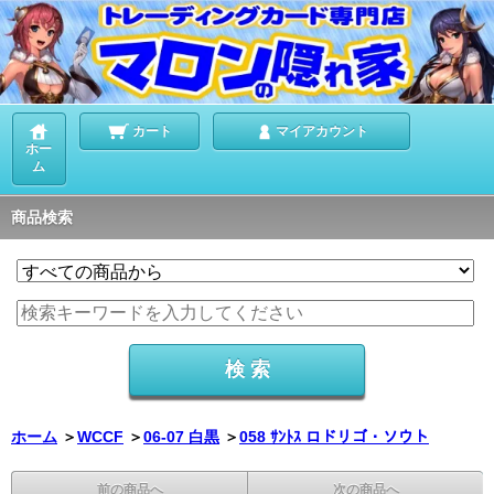
カート
マイアカウント
ホー
ム
商品検索
ホーム
＞
WCCF
＞
06-07 白黒
＞
058 ｻﾝﾄｽ ロドリゴ・ソウト
前の商品へ
次の商品へ