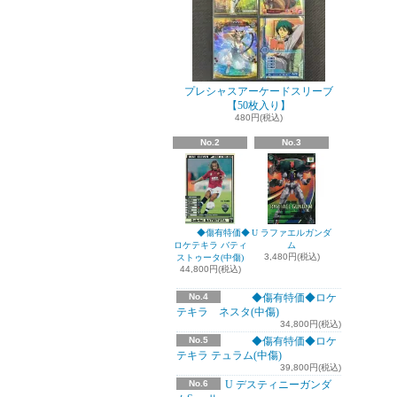
プレシャスアーケードスリーブ
【50枚入り】
480円(税込)
No.2
No.3
◆傷有特価◆
U ラファエルガンダ
ロケテキラ バティ
ム
3,480円(税込)
ストゥータ(中傷)
44,800円(税込)
No.4
◆傷有特価◆ロケ
テキラ ネスタ(中傷)
34,800円(税込)
No.5
◆傷有特価◆ロケ
テキラ テュラム(中傷)
39,800円(税込)
No.6
U デスティニーガンダ