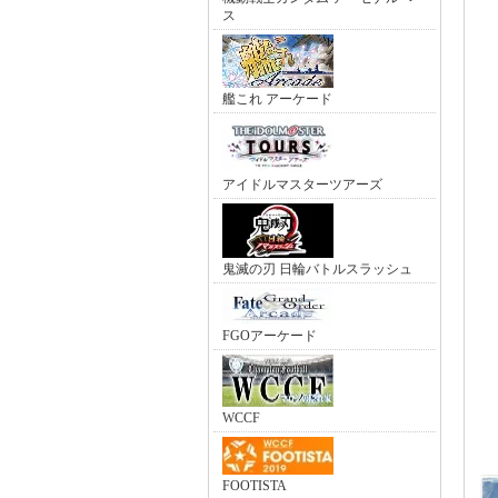
ス
艦これ アーケード
アイドルマスターツアーズ
鬼滅の刃 日輪バトルスラッシュ
FGOアーケード
WCCF
FOOTISTA