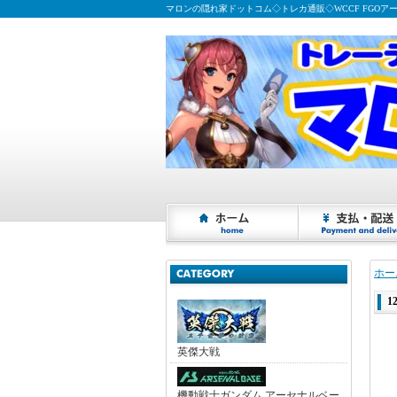
マロンの隠れ家ドットコム◇トレカ通販◇WCCF FGOア
ホー
1
英傑大戦
機動戦士ガンダム アーセナルベー