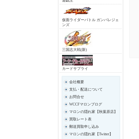
遊戯王
仮面ライダーバトル ガンバレジェ
ンズ
三国志大戦(新)
カードサプライ
会社概要
支払・配送について
お問合せ
WCCFマロンブログ
マロンの隠れ家【秋葉原店】
買取レート表
郵送買取申し込み
マロンの隠れ家【Twitter】