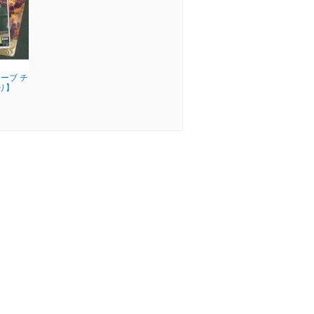
ーブ チ
り】