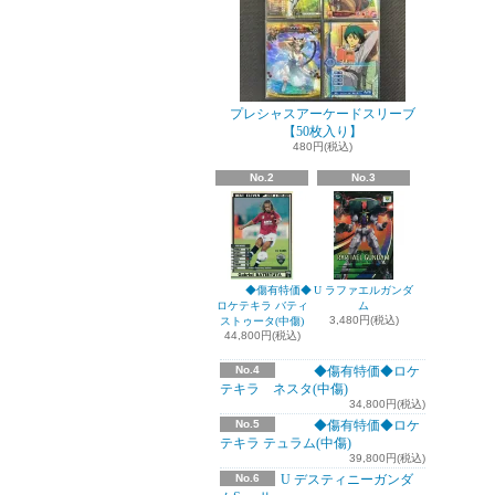
プレシャスアーケードスリーブ
【50枚入り】
480円(税込)
No.2
No.3
◆傷有特価◆
U ラファエルガンダ
ロケテキラ バティ
ム
3,480円(税込)
ストゥータ(中傷)
44,800円(税込)
No.4
◆傷有特価◆ロケ
テキラ ネスタ(中傷)
34,800円(税込)
No.5
◆傷有特価◆ロケ
テキラ テュラム(中傷)
39,800円(税込)
No.6
U デスティニーガンダ