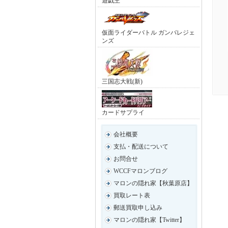
遊戯王
仮面ライダーバトル ガンバレジェ
ンズ
三国志大戦(新)
カードサプライ
会社概要
支払・配送について
お問合せ
WCCFマロンブログ
マロンの隠れ家【秋葉原店】
買取レート表
郵送買取申し込み
マロンの隠れ家【Twitter】