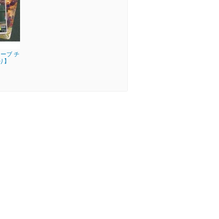
ーブ チ
り】