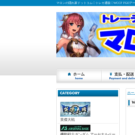
マロンの隠れ家ドットコム◇トレカ通販◇WCCF FGOア
ホー
W
英傑大戦
機動戦士ガンダム アーセナルベー