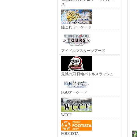
ス
艦これ アーケード
アイドルマスターツアーズ
鬼滅の刃 日輪バトルスラッシュ
FGOアーケード
WCCF
FOOTISTA