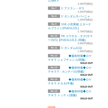
ムSpecⅡ
4,480円(税込)
No.7
U アスラン・ザラ
3,480円(税込)
No.8
U ガンダムサバーニャ
1,280円(税込)
No.9
SSR 小宮果穂 エターナ
ルブライト[PARALLEL]
2,780円(税込)
No.10
PR コウサカ・チナ(サマ
ー2025)【PARALLEL】(弱傷)
3,980円(税込)
No.11
U ガンダム(GQ)
1,980円(税込)
No.12
◆傷有特価◆ロケ
テキラ シェフチェンコ(弱傷)
SOLD OUT
No.13
◆傷有特価◆ロケ
テキラ F・カンナバロ(弱傷)
SOLD OUT
No.14
◆傷有特価◆ロケ
テキラ ナカタ(中傷)
SOLD OUT
No.15
◆傷有特価◆ロケ
テキラ トッティ(強傷)
SOLD OUT