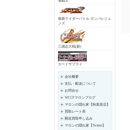
遊戯王
仮面ライダーバトル ガンバレジェ
ンズ
三国志大戦(新)
カードサプライ
会社概要
支払・配送について
お問合せ
WCCFマロンブログ
マロンの隠れ家【秋葉原店】
買取レート表
郵送買取申し込み
マロンの隠れ家【Twitter】