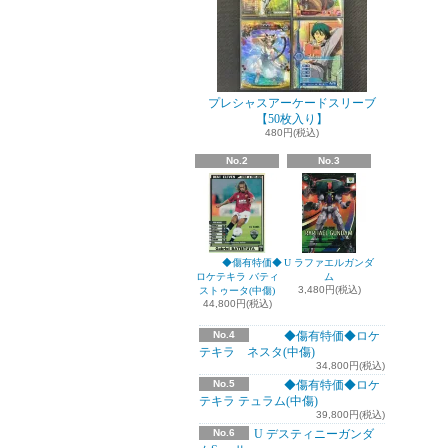
プレシャスアーケードスリーブ
【50枚入り】
480円(税込)
No.2
No.3
◆傷有特価◆
U ラファエルガンダ
ロケテキラ バティ
ム
3,480円(税込)
ストゥータ(中傷)
44,800円(税込)
No.4
◆傷有特価◆ロケ
テキラ ネスタ(中傷)
34,800円(税込)
No.5
◆傷有特価◆ロケ
テキラ テュラム(中傷)
39,800円(税込)
No.6
U デスティニーガンダ