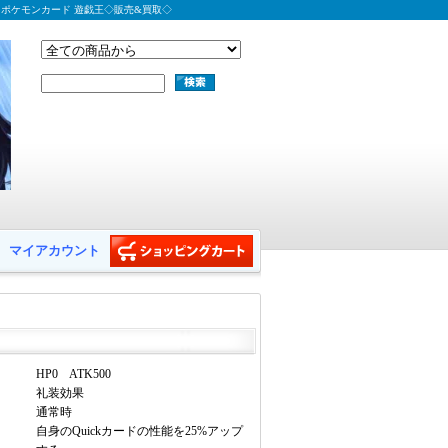
 ポケモンカード 遊戯王◇販売&買取◇
マイアカウント
HP0 ATK500
礼装効果
通常時
自身のQuickカードの性能を25%アップ