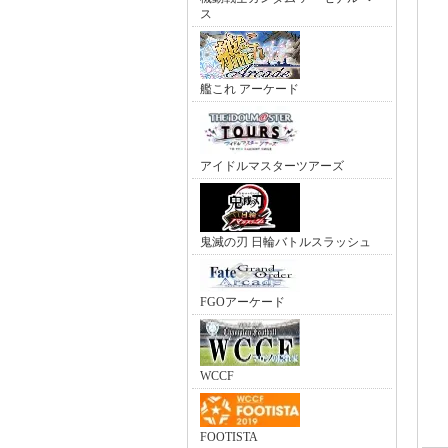
ス
艦これ アーケード
アイドルマスターツアーズ
鬼滅の刃 日輪バトルスラッシュ
FGOアーケード
WCCF
FOOTISTA