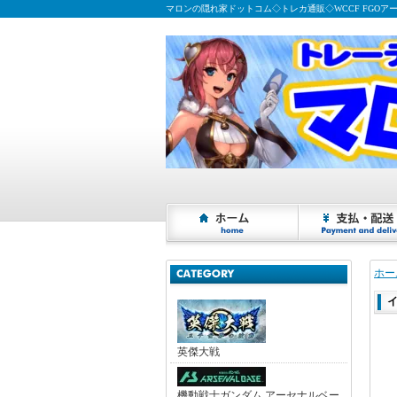
マロンの隠れ家ドットコム◇トレカ通販◇WCCF FGOア
ホー
英傑大戦
機動戦士ガンダム アーセナルベー