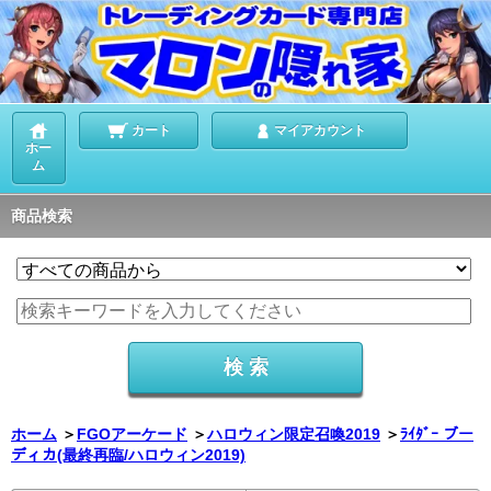
カート
マイアカウント
ホー
ム
商品検索
ホーム
＞
FGOアーケード
＞
ハロウィン限定召喚2019
＞
ﾗｲﾀﾞｰ ブー
ディカ(最終再臨/ハロウィン2019)