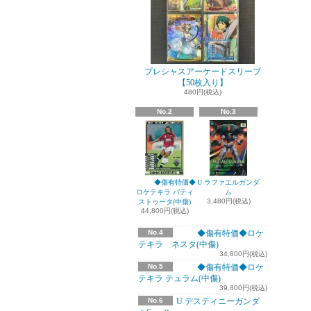
プレシャスアーケードスリーブ
【50枚入り】
480円(税込)
No.2
No.3
◆傷有特価◆
U ラファエルガンダ
ロケテキラ バティ
ム
3,480円(税込)
ストゥータ(中傷)
44,800円(税込)
No.4
◆傷有特価◆ロケ
テキラ ネスタ(中傷)
34,800円(税込)
No.5
◆傷有特価◆ロケ
テキラ テュラム(中傷)
39,800円(税込)
No.6
U デスティニーガンダ