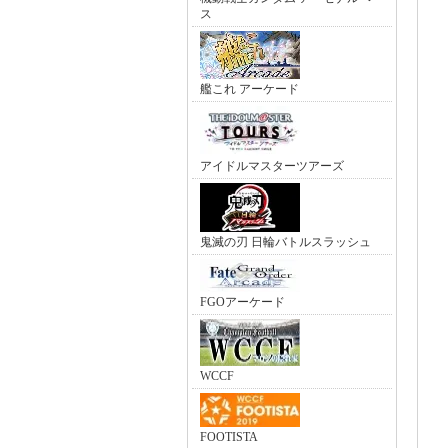
ス
艦これ アーケード
アイドルマスターツアーズ
鬼滅の刃 日輪バトルスラッシュ
FGOアーケード
WCCF
FOOTISTA