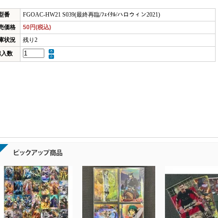
型番
FGOAC-HW21 S039(最終再臨/ﾌｪｲﾀﾙ/ハロウィン2021)
売価格
50円(税込)
庫状況
残り2
購入数