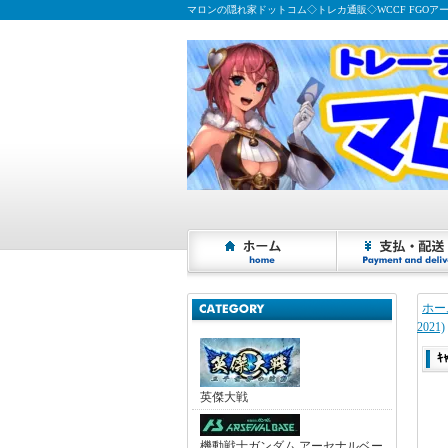
マロンの隠れ家ドットコム◇トレカ通販◇WCCF FGOア
ホー
2021)
ｷ
英傑大戦
機動戦士ガンダム アーセナルベー