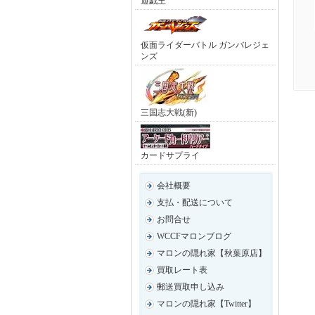
遊戯王
仮面ライダーバトル ガンバレジェ
ンズ
三国志大戦(新)
カードサプライ
会社概要
支払・配送について
お問合せ
WCCFマロンブログ
マロンの隠れ家【秋葉原店】
買取レート表
郵送買取申し込み
マロンの隠れ家【Twitter】