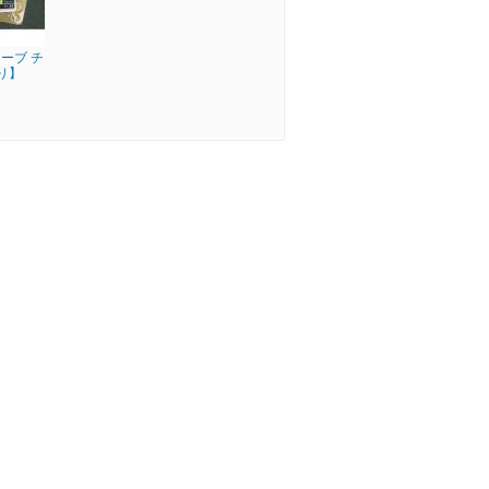
ーブ チ
り】