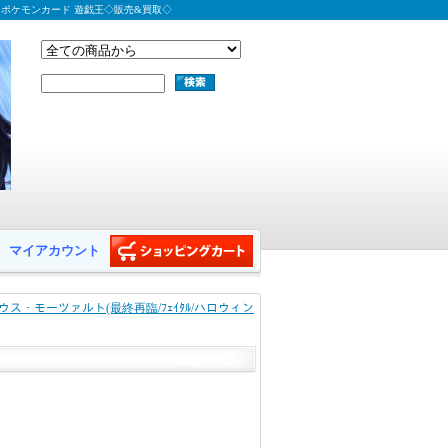
 ポケモンカード 遊戯王◇販売&買取◇
マイアカウント
ウス・モーツァルト(最終再臨/ﾌｪｲﾀﾙ/ハロウィン