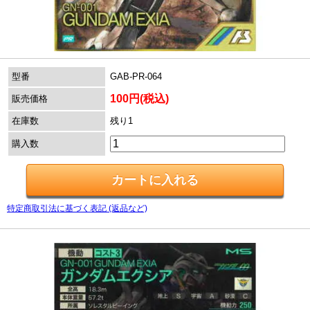
型番
GAB-PR-064
100円(税込)
販売価格
在庫数
残り1
購入数
特定商取引法に基づく表記 (返品など)