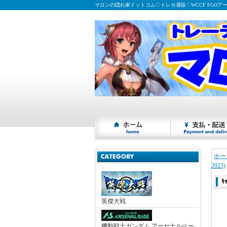
マロンの隠れ家ドットコム◇トレカ通販◇WCCF FGOア
ホー
2023)
ｷ
英傑大戦
機動戦士ガンダム アーセナルベー