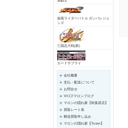
遊戯王
仮面ライダーバトル ガンバレジェ
ンズ
三国志大戦(新)
カードサプライ
会社概要
支払・配送について
お問合せ
WCCFマロンブログ
マロンの隠れ家【秋葉原店】
買取レート表
郵送買取申し込み
マロンの隠れ家【Twitter】