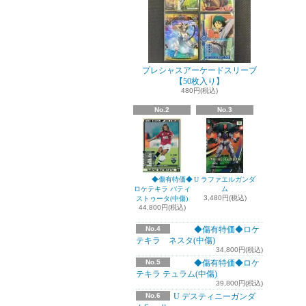
プレシャスアーケードスリーブ
【50枚入り】
480円(税込)
No.2
No.3
◆傷有特価◆
U ラファエルガンダ
ロケテキラ バティ
ム
3,480円(税込)
ストゥータ(中傷)
44,800円(税込)
No.4
◆傷有特価◆ロケ
テキラ ネスタ(中傷)
34,800円(税込)
No.5
◆傷有特価◆ロケ
テキラ テュラム(中傷)
39,800円(税込)
No.6
U デスティニーガンダ