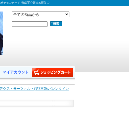
 ポケモンカード 遊戯王◇販売&買取◇
マイアカウント
アマデウス・モーツァルト(第3再臨/バレンタイン