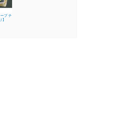
ーブ チ
り】