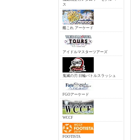
ス
艦これ アーケード
アイドルマスターツアーズ
鬼滅の刃 日輪バトルスラッシュ
FGOアーケード
WCCF
FOOTISTA