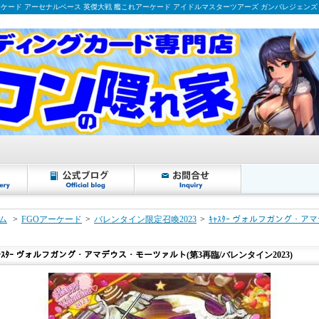
ーケード アーセナルベース 英傑大戦 艦これアーケード アイドルマスターツアーズ ガンバレジェンズ
ム
>
FGOアーケード
>
バレンタイン限定召喚2023
>
ｷｬｽﾀｰ ヴォルフガング・
ｬｽﾀｰ ヴォルフガング・アマデウス・モーツァルト(第3再臨/バレンタイン2023)