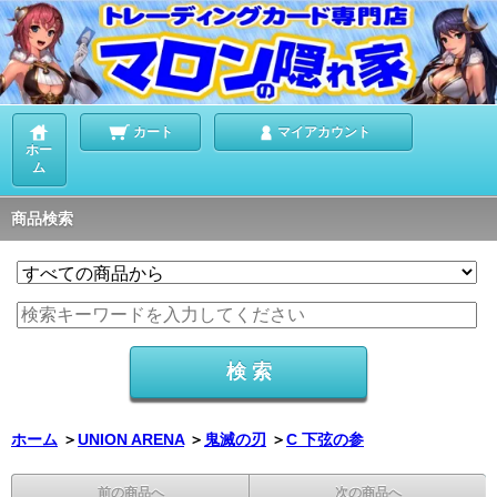
カート
マイアカウント
ホー
ム
商品検索
ホーム
＞
UNION ARENA
＞
鬼滅の刃
＞
C 下弦の参
前の商品へ
次の商品へ