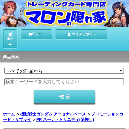
カート
マイアカウント
ホー
ム
商品検索
ホーム
＞
機動戦士ガンダム アーセナルベース
＞
プロモーションカ
ード・サプライ
＞
PR ネーナ・トリニティ(箔押し)