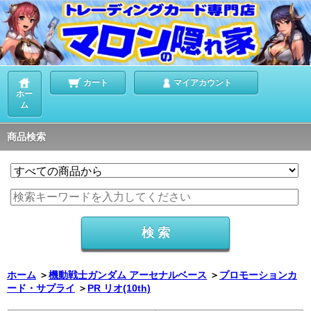
カート
マイアカウント
ホー
ム
商品検索
ホーム
＞
機動戦士ガンダム アーセナルベース
＞
プロモーションカ
ード・サプライ
＞
PR リオ(10th)