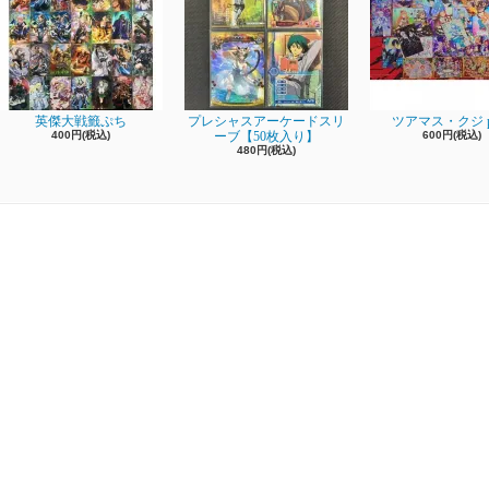
英傑大戦籤ぷち
プレシャスアーケードスリ
ツアマス・クジ pa
400円(税込)
ーブ【50枚入り】
600円(税込)
480円(税込)