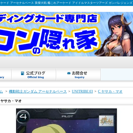
ーケード アーセナルベース 英傑大戦 艦これアーケード アイドルマスターツアーズ ガンバレジェンズ
ム
>
機動戦士ガンダム アーセナルベース
>
UNITRIBE:03
>
C ヤサカ・マオ
 ヤサカ・マオ