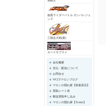
遊戯王
仮面ライダーバトル ガンバレジェ
ンズ
三国志大戦(新)
カードサプライ
会社概要
支払・配送について
お問合せ
WCCFマロンブログ
マロンの隠れ家【秋葉原店】
買取レート表
郵送買取申し込み
マロンの隠れ家【Twitter】