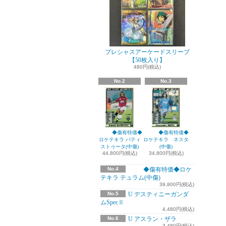
プレシャスアーケードスリーブ
【50枚入り】
480円(税込)
No.2
No.3
◆傷有特価◆
◆傷有特価◆
ロケテキラ バティ
ロケテキラ ネスタ
ストゥータ(中傷)
(中傷)
44,800円(税込)
34,800円(税込)
No.4
◆傷有特価◆ロケ
テキラ テュラム(中傷)
39,800円(税込)
No.5
U デスティニーガンダ
ムSpecⅡ
4,480円(税込)
No.6
U アスラン・ザラ
3,480円(税込)