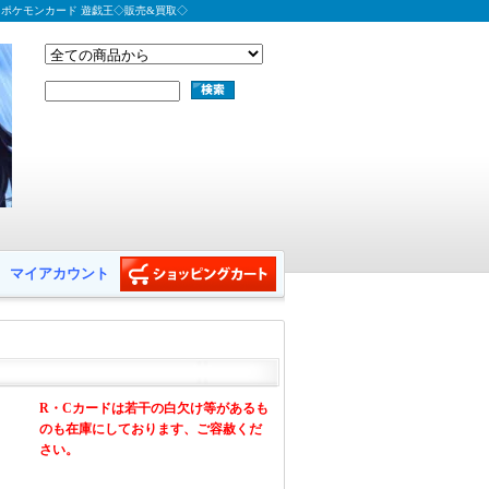
 ポケモンカード 遊戯王◇販売&買取◇
マイアカウント
R・Cカードは若干の白欠け等があるも
のも在庫にしております、ご容赦くだ
さい。