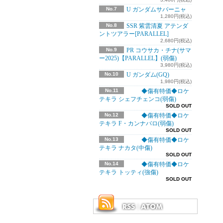
No.7
U ガンダムサバーニャ
1,280円(税込)
No.8
SSR 紫雲清夏 アテンダ
ントツアラー[PARALLEL]
2,680円(税込)
No.9
PR コウサカ・チナ(サマ
ー2025)【PARALLEL】(弱傷)
3,980円(税込)
No.10
U ガンダム(GQ)
1,980円(税込)
No.11
◆傷有特価◆ロケ
テキラ シェフチェンコ(弱傷)
SOLD OUT
No.12
◆傷有特価◆ロケ
テキラ F・カンナバロ(弱傷)
SOLD OUT
No.13
◆傷有特価◆ロケ
テキラ ナカタ(中傷)
SOLD OUT
No.14
◆傷有特価◆ロケ
テキラ トッティ(強傷)
SOLD OUT