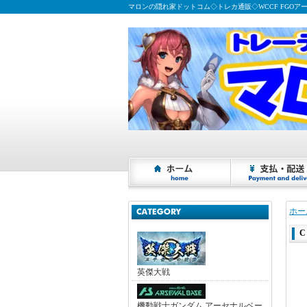
マロンの隠れ家ドットコム◇トレカ通販◇WCCF FGOア
ホー
C
英傑大戦
機動戦士ガンダム アーセナルベー