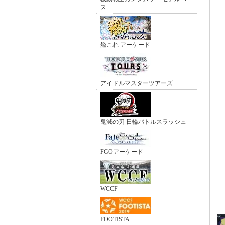
ス
艦これ アーケード
アイドルマスターツアーズ
鬼滅の刃 日輪バトルスラッシュ
FGOアーケード
WCCF
FOOTISTA