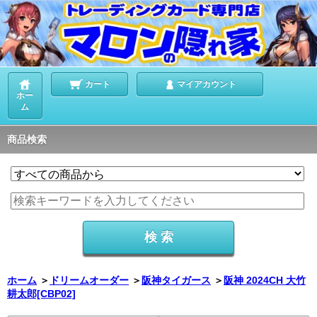
カート
マイアカウント
ホー
ム
商品検索
ホーム
＞
ドリームオーダー
＞
阪神タイガース
＞
阪神 2024CH 大竹
耕太郎[CBP02]