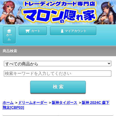
カート
マイアカウント
ホー
ム
商品検索
ホーム
＞
ドリームオーダー
＞
阪神タイガース
＞
阪神 2024C 森下
翔太[CBP03]