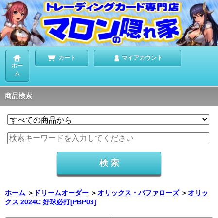
カート
マイアカウント
ホー
ム
商品検索
ホーム
＞
ドリームオーダー
＞
オリックス・バファローズ
＞
オリッ
クス 2024C 好球必打[PBP03]