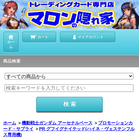
カート
マイアカウント
ホー
ム
商品検索
ホーム
＞
機動戦士ガンダム アーセナルベース
＞
プロモーションカ
ード・サプライ
＞
PR グフイグナイテッド(ハイネ・ヴェステンフル
ス専用機)