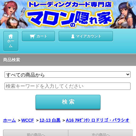
カート
マイアカウント
ホー
ム
商品検索
ホーム
＞
WCCF
＞
12-13 白黒
＞
A16 ｱﾙｾﾞﾝﾁﾝ ロドリゴ・パラシオ
前の商品へ
次の商品へ