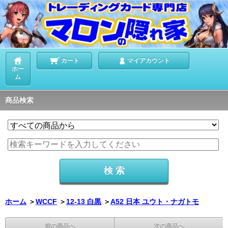
カート
マイアカウント
ホー
ム
商品検索
ホーム
＞
WCCF
＞
12-13 白黒
＞
A52 日本 ユウト・ナガトモ
前の商品へ
次の商品へ