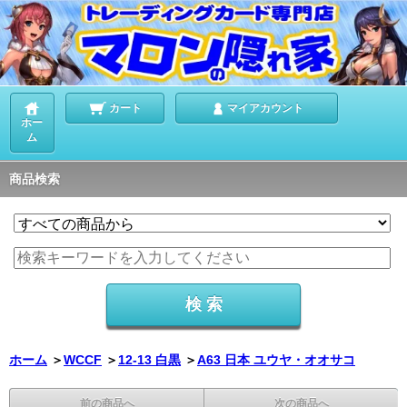
カート
マイアカウント
ホー
ム
商品検索
ホーム
＞
WCCF
＞
12-13 白黒
＞
A63 日本 ユウヤ・オオサコ
前の商品へ
次の商品へ